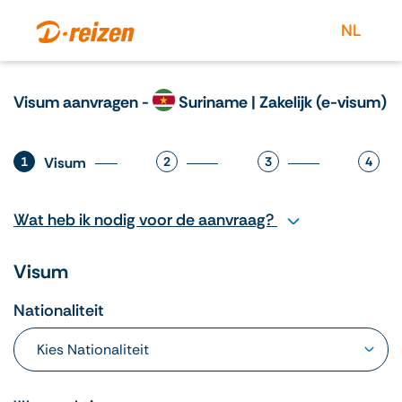
NL
Visum aanvragen -
Suriname | Zakelijk (e-visum)
1
Visum
2
3
4
Wat heb ik nodig voor de aanvraag?
Visum
Nationaliteit