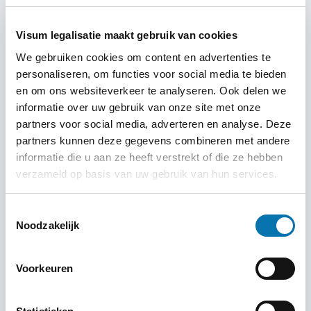
tot slot ook nog langs de betreffende ambassade of
consulaat. Dit proces is erg tijdrovend en bent u
Visum legalisatie maakt gebruik van cookies
makkelijk één of meerdere dagen aan kwijt.
We gebruiken cookies om content en advertenties te
Daarom biedt Traveldocs de mogelijkheid om dit traject
personaliseren, om functies voor social media te bieden
deels of in zijn geheel via ons te laten verlopen.
en om ons websiteverkeer te analyseren. Ook delen we
informatie over uw gebruik van onze site met onze
Naast legalisaties en notariële diensten kunnen wij ook
partners voor social media, adverteren en analyse. Deze
beëdigde vertalingen voor u verzorgen en is het mogelijk
partners kunnen deze gegevens combineren met andere
om buitenlandse documenten naar het Engels te laten
informatie die u aan ze heeft verstrekt of die ze hebben
vertalen.
verzameld op basis van uw gebruik van hun services.
Toestemmingsselectie
Belangrijk is wel dat u rekening houdt met
Noodzakelijk
de volgende voorwaarden:
Het document mag niet ouder zijn dan 1 jaar;
Voorkeuren
Het document dient in het Nederlands of Engels te
zijn afgegeven, het origineel moet voorzien zijn van een