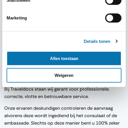
Statistieken
handtekening en/of stempel van een daartoe bevoegd
persoon of instantie;
Een duidelijke kopie van het document moet altijd
Marketing
bijgevoegd worden;
Indien u zelf (een deel) van het traject verzorgd, moet
het document voorzien zijn van de juiste legalisaties
Details tonen
vooraf (zoals bijv. KvK, notaris, Min. van. BuZa etc.).
Alles toestaan
Meer weten of direct een aanvraag in gang zetten?
Weigeren
Klik dan
hier
!
Bij Traveldocs staan wij garant voor professionele,
correcte, vlotte en betrouwbare service.
Onze ervaren deskundigen controleren de aanvraag
alvorens deze wordt ingediend bij het consulaat of de
ambassade. Slechts op deze manier bent u 100% zeker