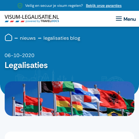
Veilig en secuur je visum regelen?
Bekijk onze garanties
nieuws
legalisaties blog
06-10-2020
Legalisaties