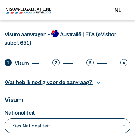
NL
Visum aanvragen -
Australië | ETA (eVisitor
subcl. 651)
1
Visum
2
3
4
Wat heb ik nodig voor de aanvraag?
Visum
Nationaliteit