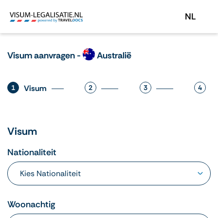
NL
Visum aanvragen -
Australië
1
Visum
2
3
4
Visum
Nationaliteit
Woonachtig