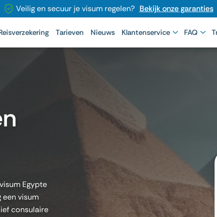
Veilig en secuur je visum regelen?
Bekijk onze garanties
Reisverzekering
Tarieven
Nieuws
Klantenservice
FAQ
T
en
n visum Egypte
g een visum
ief consulaire