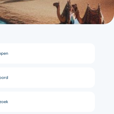
appen
oord
zoek