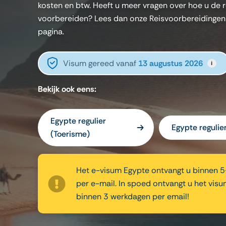
kosten en btw. Heeft u meer vragen over hoe u de r
voorbereiden? Lees dan onze Reisvoorbereidingen
pagina.
Visum gereed vanaf
13 augustus 2026
i
Bekijk ook eens:
Egypte regulier
Egypte regulier
(Toerisme)
Het e-visum Egypte ontvangt u binnen 
per e-mail. In spoed ontvangt u het visu
binnen 3 werkdagen per email!