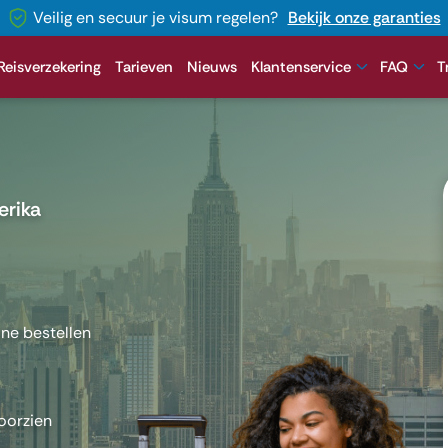
Veilig en secuur je visum regelen?
Bekijk onze garanties
Reisverzekering
Tarieven
Nieuws
Klantenservice
FAQ
T
erika
ine bestellen
oorzien