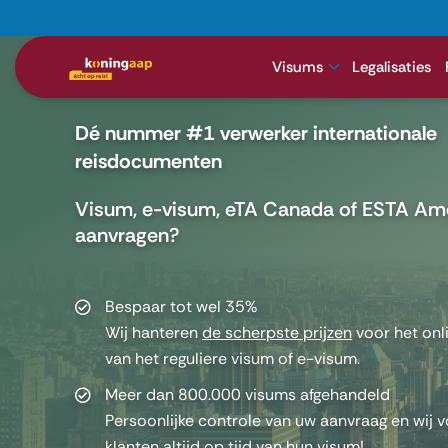
Visums
Legalisaties
Dé nummer #1 verwerker internationale
reisdocumenten
Visum, e-visum, eTA Canada of ESTA Am
aanvragen?
Bespaar tot wel 35%
Wij hanteren
de scherpste prijzen
voor het onl
van het reguliere visum of e-visum.
Meer dan 800.000 visums afgehandeld
Persoonlijke controle van uw aanvraag en wij v
klanten altijd op tijd van hun visum!