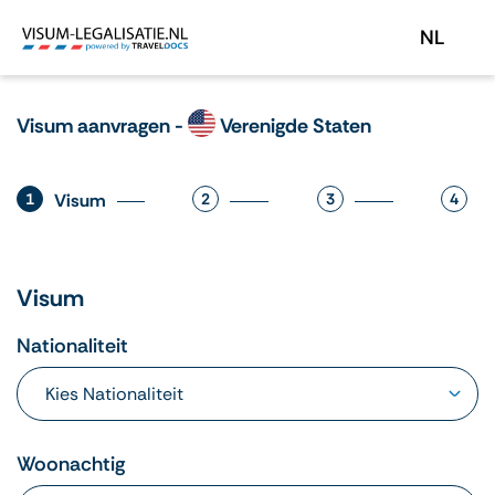
NL
Visum aanvragen -
Verenigde Staten
1
Visum
2
3
4
Visum
Nationaliteit
Woonachtig