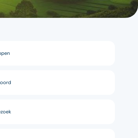
appen
koord
ezoek