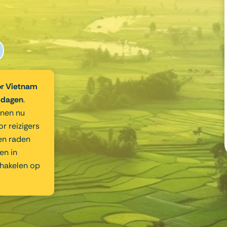
or Vietnam
 dagen
.
nnen nu
 reizigers
en raden
en in
chakelen op