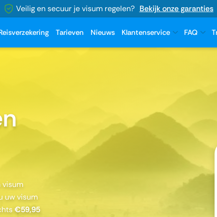
Veilig en secuur je visum regelen?
Bekijk onze garanties
Reisverzekering
Tarieven
Nieuws
Klantenservice
FAQ
T
en
m visum
 u uw visum
chts
€59,95