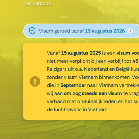
per persoon.
Visum gereed vanaf
13 augustus 2026
i
Vanaf
15 augustus 2025
is een
visum vo
niet meer verplicht bij een verblijf tot
45
Reizigers uit o.a. Nederland en België ku
zonder visum Vietnam binnenkomen. Voor
die in
September
naar Vietnam vertrekk
wij aan
om nog steeds een visum
te vrag
verband met onduidelijkheden en het s
de luchthavens in Vietnam.