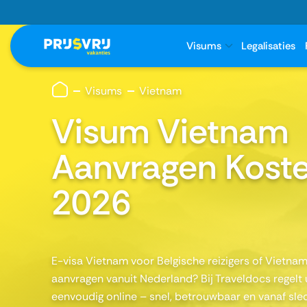
Visums
Legalisaties
Visums
Vietnam
Visum Vietnam
Aanvragen Kost
2026
E-visa Vietnam voor Belgische reizigers of Vietna
aanvragen vanuit Nederland? Bij Traveldocs regelt
eenvoudig online – snel, betrouwbaar en vanaf sle