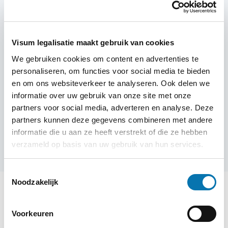
Visum legalisatie maakt gebruik van cookies
We gebruiken cookies om content en advertenties te
personaliseren, om functies voor social media te bieden
Meer informatie nodig over jouw
en om ons websiteverkeer te analyseren. Ook delen we
visum?
informatie over uw gebruik van onze site met onze
Liever persoonlijk contact? Vraag een
partners voor social media, adverteren en analyse. Deze
terugbelverzoek aan!
partners kunnen deze gegevens combineren met andere
informatie die u aan ze heeft verstrekt of die ze hebben
verzameld op basis van uw gebruik van hun services.
Terugbelverzoek aanvragen
Toestemmingsselectie
Noodzakelijk
Voorkeuren
Heb ik een visum nodig voor Azerbeidzjan?