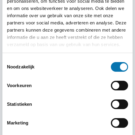
personaliseren, om functies voor social media te bieden
en om ons websiteverkeer te analyseren. Ook delen we
informatie over uw gebruik van onze site met onze
Waarom uw visum Sri Lanka
partners voor social media, adverteren en analyse. Deze
aanvragen bij Traveldocs?
partners kunnen deze gegevens combineren met andere
informatie die u aan ze heeft verstrekt of die ze hebben
Bij Traveldocs staan wij garant voor professionele,
verzameld op basis van uw gebruik van hun services.
correcte, vlotte en tevens zeer betrouwbare service.
Ook als u het visum Sri Lanka wilt aanvragen kunt u op
Toestemmingsselectie
Traveldocs vertrouwen.
Noodzakelijk
Onze ervaren deskundigen controleren de aanvraag
Voorkeuren
alvorens deze wordt ingediend bij de overheid van Sri
Lanka. Slechts op deze manier bent u 100% zeker dat uw
Statistieken
aanvraag correct en veilig wordt aangevraagd.
Traveldocs maakt de procedure makkelijker voor u, dus
Marketing
geen ingewikkelde website procedures meer.