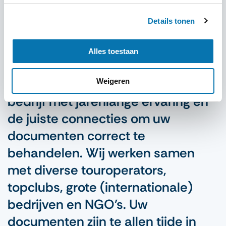
U wordt op de hoogte gehouden van de status van de
Details tonen
aanvraag via e-mail dan wel telefoon. Tevens kunt u te
allen tijde uw aanvraag volgen via de
Tracking
functie op
Alles toestaan
onze website.
Traveldocs is een Nederlands
Weigeren
bedrijf met jarenlange ervaring en
de juiste connecties om uw
documenten correct te
behandelen. Wij werken samen
met diverse touroperators,
topclubs, grote (internationale)
bedrijven en NGO’s. Uw
documenten zijn te allen tijde in