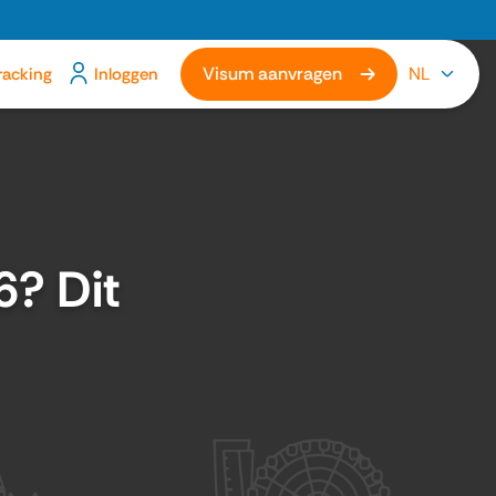
Visum aanvragen
NL
racking
Inloggen
6? Dit