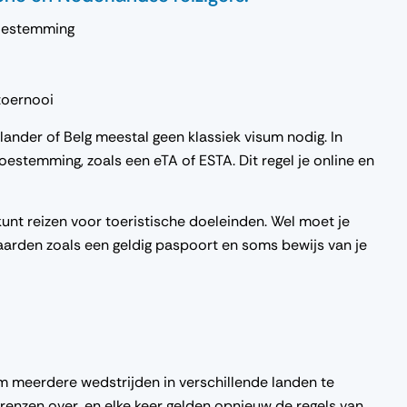
toestemming
toernooi
lander of Belg meestal geen klassiek visum nodig. In
oestemming, zoals een eTA of ESTA. Dit regel je online en
 kunt reizen voor toeristische doeleinden. Wel moet je
aarden zoals een geldig paspoort en soms bewijs van je
om meerdere wedstrijden in verschillende landen te
renzen over, en elke keer gelden opnieuw de regels van