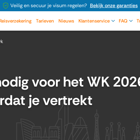
Veilig en secuur je visum regelen?
Bekijk onze garanties
Reisverzekering
Tarieven
Nieuws
Klantenservice
FAQ
T
wk
nodig voor het WK 202
dat je vertrekt