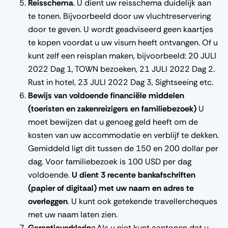
Reisschema
. U dient uw reisschema duidelijk aan
te tonen. Bijvoorbeeld door uw vluchtreservering
door te geven. U wordt geadviseerd geen kaartjes
te kopen voordat u uw visum heeft ontvangen. Of u
kunt zelf een reisplan maken, bijvoorbeeld: 20 JULI
2022 Dag 1, TOWN bezoeken, 21 JULI 2022 Dag 2.
Rust in hotel, 23 JULI 2022 Dag 3, Sightseeing etc.
Bewijs van voldoende financiële middelen
(toeristen en zakenreizigers en familiebezoek)
U
moet bewijzen dat u genoeg geld heeft om de
kosten van uw accommodatie en verblijf te dekken.
Gemiddeld ligt dit tussen de 150 en 200 dollar per
dag. Voor familiebezoek is 100 USD per dag
voldoende.
U dient 3 recente bankafschriften
(papier of digitaal) met uw naam en adres te
overleggen
. U kunt ook getekende travellercheques
met uw naam laten zien.
Garantieverklarin
g.Als u niet kunt aantonen dat u