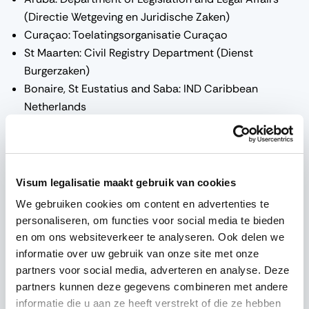
(Directie Wetgeving en Juridische Zaken)
Curaçao: Toelatingsorganisatie Curaçao
St Maarten: Civil Registry Department (Dienst
Burgerzaken)
Bonaire, St Eustatius and Saba: IND Caribbean
Netherlands
Bij het aanvragen van uw visum moet u aantonen dat uw
garantsteller voldoende geld heeft om uw verblijf te
Visum legalisatie maakt gebruik van cookies
dekken. Gemiddeld is dit zo’n 100 dollar per dag. Om dit
We gebruiken cookies om content en advertenties te
te doen, moet u de volgende documenten overleggen
personaliseren, om functies voor social media te bieden
(verkregen van uw garantsteller):
en om ons websiteverkeer te analyseren. Ook delen we
informatie over uw gebruik van onze site met onze
partners voor social media, adverteren en analyse. Deze
partners kunnen deze gegevens combineren met andere
de gelegaliseerde garantstellersverklaring
informatie die u aan ze heeft verstrekt of die ze hebben