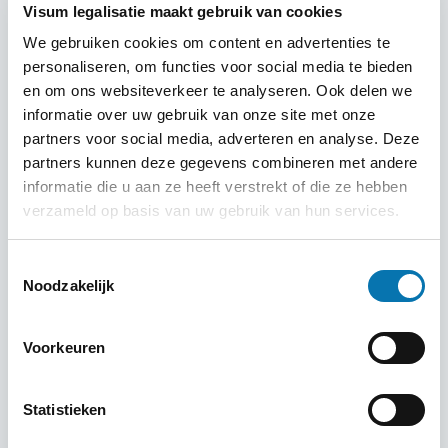
Ook kunt u ervoor kiezen om een
aanvraag te doen voor
Visum legalisatie maakt gebruik van cookies
een online toeristen visum
en deze bij aankomst
We gebruiken cookies om content en advertenties te
vervolgens om te laten zetten in een business visum
personaliseren, om functies voor social media te bieden
Egypte. Om een zakenvisum voor Egypte te verkrijgen,
en om ons websiteverkeer te analyseren. Ook delen we
moeten we alle documenten (inclusief paspoort en
informatie over uw gebruik van onze site met onze
partners voor social media, adverteren en analyse. Deze
foto’s) fysiek ontvangen. Tevens dienen alle reizigers
partners kunnen deze gegevens combineren met andere
hiervoor een eigen dossier aan te leveren met daarin
informatie die u aan ze heeft verstrekt of die ze hebben
eigen documenten, zodat wij alles tegelijk kunnen
verzameld op basis van uw gebruik van hun services.
aanleveren bij de ambassade van Egypte.
Toestemmingsselectie
Noodzakelijk
Visum aanvragen
Nationaliteit
Voorkeuren
Statistieken
Bestemming