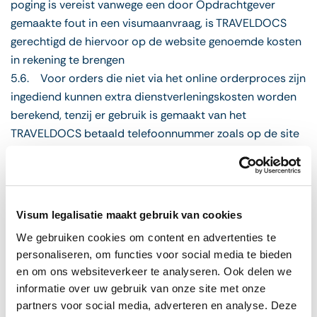
poging is vereist vanwege een door Opdrachtgever
gemaakte fout in een visumaanvraag, is TRAVELDOCS
gerechtigd de hiervoor op de website genoemde kosten
in rekening te brengen
5.6. Voor orders die niet via het online orderproces zijn
ingediend kunnen extra dienstverleningskosten worden
berekend, tenzij er gebruik is gemaakt van het
TRAVELDOCS betaald telefoonnummer zoals op de site
vermeld
5.7. TRAVELDOCS is bevoegd paspoorten en
documenten onder zich te houden totdat volledige
betaling is ontvangen.
Visum legalisatie maakt gebruik van cookies
5.8. De dienstverleningskosten van TRAVELDOCS
We gebruiken cookies om content en advertenties te
kunnen variëren afhankelijk van het aantal beschikbare
personaliseren, om functies voor social media te bieden
werkdagen om de dienst te kunnen verlenen.
en om ons websiteverkeer te analyseren. Ook delen we
Sluitingsdagen en vakanties van het consulaat zijn
informatie over uw gebruik van onze site met onze
uitgesloten.
partners voor social media, adverteren en analyse. Deze