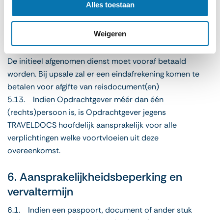
Alles toestaan
het visum / de legalisatie door TRAVELDOCS aan
opdrachtgever zonder opschorting en/of verrekening.
Weigeren
Opdrachtgever heeft geen recht op opschorting en kan
eventuele vorderingen op TRAVELDOCS niet verrekenen.
De initieel afgenomen dienst moet vooraf betaald
worden. Bij upsale zal er een eindafrekening komen te
betalen voor afgifte van reisdocument(en)
5.13. Indien Opdrachtgever méér dan één
(rechts)persoon is, is Opdrachtgever jegens
TRAVELDOCS hoofdelijk aansprakelijk voor alle
verplichtingen welke voortvloeien uit deze
overeenkomst.
6. Aansprakelijkheidsbeperking en
vervaltermijn
6.1. Indien een paspoort, document of ander stuk