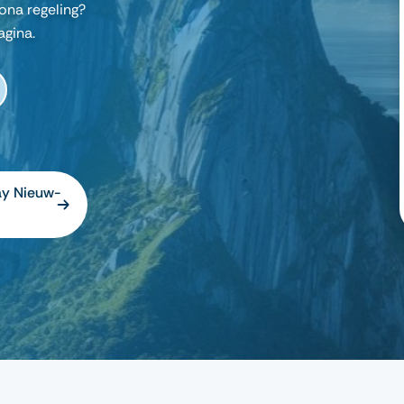
ona regeling?
gina.
ay Nieuw-