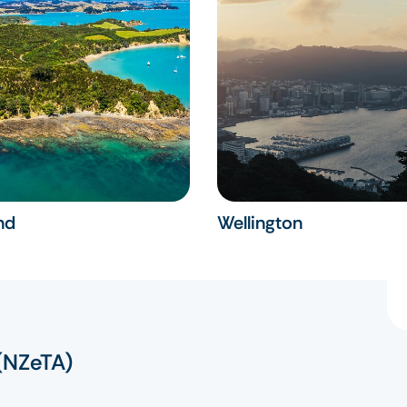
nd
Wellington
(NZeTA)