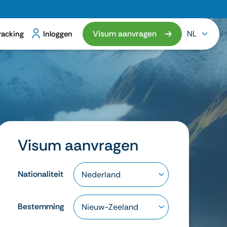
Visum aanvragen
NL
racking
Inloggen
Visum aanvragen
Nationaliteit
Bestemming