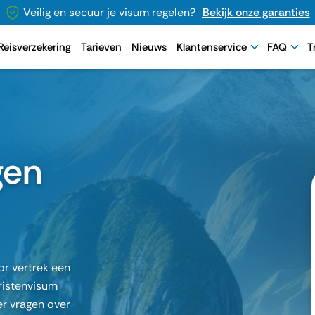
Veilig en secuur je visum regelen?
Bekijk onze garanties
Reisverzekering
Tarieven
Nieuws
Klantenservice
FAQ
T
gen
or vertrek een
ristenvisum
r vragen over