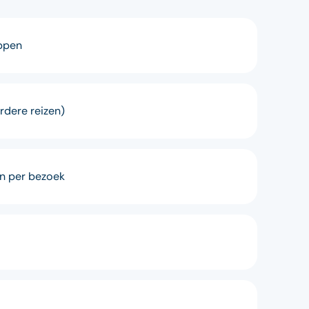
appen
rdere reizen)
n per bezoek