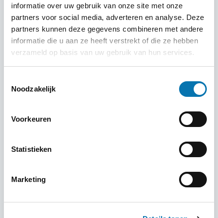
informatie over uw gebruik van onze site met onze
partners voor social media, adverteren en analyse. Deze
Voorwaarden
partners kunnen deze gegevens combineren met andere
informatie die u aan ze heeft verstrekt of die ze hebben
verzameld op basis van uw gebruik van hun services.
Kosten
Toestemmingsselectie
Noodzakelijk
Spoed
Voorkeuren
Statistieken
Overstap
Marketing
Betekenis