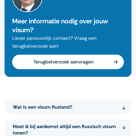
Meer informatie nodig over jouw
visum?
Liever persoonlijk contact? Vraag een
terugbelverzoek aan!
Terugbelverzoek aanvragen
Wat is een visum Rusland?
Als u voor een vakantie of zakenreis naar Rusland
Moet ik bij aankomst altijd een Russisch visum
wilt, moet u een regulier visum aanvragen
tonen?