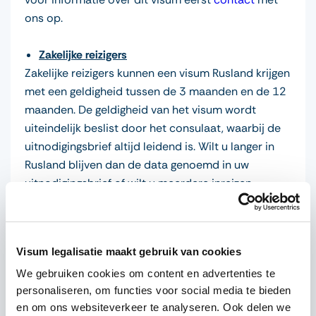
ons op.
Zakelijke reizigers
Zakelijke reizigers kunnen een visum Rusland krijgen
met een geldigheid tussen de 3 maanden en de 12
maanden. De geldigheid van het visum wordt
uiteindelijk beslist door het consulaat, waarbij de
uitnodigingsbrief altijd leidend is. Wilt u langer in
Rusland blijven dan de data genoemd in uw
uitnodigingsbrief of wilt u meerdere inreizen
hebben en staan deze niet vermeld in de
uitnodigingsbrief voor Rusland? Dan zult u deze
eerst moeten (laten) aanpassen, omdat het
Visum legalisatie maakt gebruik van cookies
consulaat alsnog de reisgegevens in de
We gebruiken cookies om content en advertenties te
uitnodigingsbrief voor het visum Rusland zal
personaliseren, om functies voor social media te bieden
aanhouden.
en om ons websiteverkeer te analyseren. Ook delen we