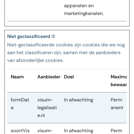
apparaten en
marketingkanalen.
Niet geclassificeerd (2)
Niet-geclassificeerde cookies zijn cookies die we nog
aan het classificeren zijn, samen met de aanbieders
van afzonderlijke cookies.
Naam
Aanbieder
Doel
Maximale
bewaarter
formDat
visum-
In afwachting
Perm
a
legalisati
anent
e.nl
soortVis
visum-
In afwachting
Perm