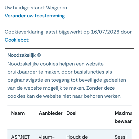
Uw huidige stand: Weigeren.
Verander uw toestemming
Cookieverklaring laatst bijgewerkt op 16/07/2026 door
Cookiebot
:
Noodzakelijk (3)
Noodzakelijke cookies helpen een website
bruikbaarder te maken, door basisfuncties als
paginanavigatie en toegang tot beveiligde gedeelten
van de website mogelijk te maken. Zonder deze
cookies kan de website niet naar behoren werken.
Naam
Aanbieder
Doel
Maximale
bewaarter
ASP.NET
visum-
Houdt de
Sessi