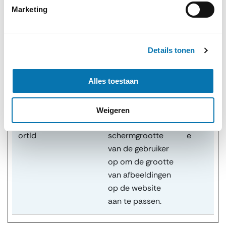
welke subpagina's
Marketing
de gebruiker
bezoekt – deze
informatie wordt
Details tonen
gebruikt om de
ervaring van de
Alles toestaan
bezoeker te
optimaliseren.
Weigeren
hjViewp
Hotjar
Slaat de
Sessi
ortId
schermgrootte
e
van de gebruiker
op om de grootte
van afbeeldingen
op de website
aan te passen.