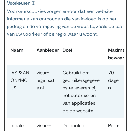
Voorkeuren (2)
Voorkeurscookies zorgen ervoor dat een website
informatie kan onthouden die van invloed is op het
gedrag en de vormgeving van de website, zoals de taal
van uw voorkeur of de regio waar u woont.
Naam
Aanbieder
Doel
Maximale
bewaarter
.ASPXAN
visum-
Gebruikt om
70
ONYMO
legalisati
gebruikersgegeve
dage
US
e.nl
ns te leveren bij
n
het autoriseren
van applicaties
op de website.
locale
visum-
De cookie
Perm