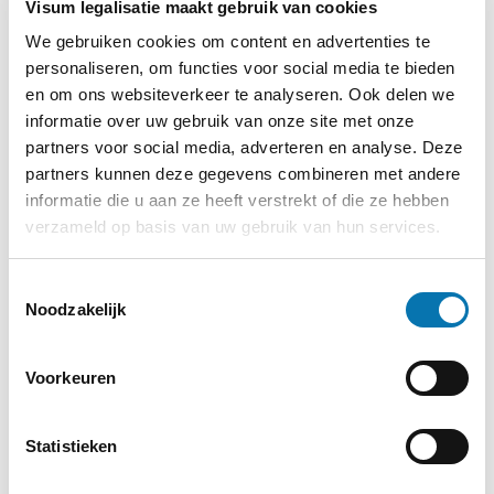
Visum legalisatie maakt gebruik van cookies
het aantal
We gebruiken cookies om content en advertenties te
bezoeken, de
personaliseren, om functies voor social media te bieden
gemiddelde tijd
en om ons websiteverkeer te analyseren. Ook delen we
die op de website
informatie over uw gebruik van onze site met onze
is doorgebracht
partners voor social media, adverteren en analyse. Deze
en welke pagina's
partners kunnen deze gegevens combineren met andere
zijn gelezen.
informatie die u aan ze heeft verstrekt of die ze hebben
verzameld op basis van uw gebruik van hun services.
hjActive
Hotjar
Deze cookie
Perm
Viewpor
bevat een ID-
anent
Toestemmingsselectie
tIds
string gecreëerd
Noodzakelijk
op basis van de
huidige sessie.
Voorkeuren
Deze ID-string
bevat niet-
persoonlijke
Statistieken
informatie over