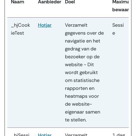
Naam
Aanbieder
Doel
Maximale
bewaarter
_hjCook
Hotjar
Verzamelt
Sessi
ieTest
gegevens over de
e
navigatie en het
gedrag van de
bezoeker op de
website - Dit
wordt gebruikt
om statistische
rapporten en
heatmaps voor
de website-
eigenaar samen
te stellen.
_hjSessi
Hotjar
Verzamelt
1 dag