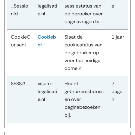
_Sessio
legalisati
sessiestatus van
e
nId
e.nl
de bezoeker over
paginavragen bij.
CookieC
Cookieb
Slaat de
1 jaar
onsent
ot
cookiestatus van
de gebruiker op
voor het huidige
domein
SESS#
visum-
Houdt
7
legalisati
gebruikersstatuss
dage
e.nl
en over
n
paginabezoeken
bij.