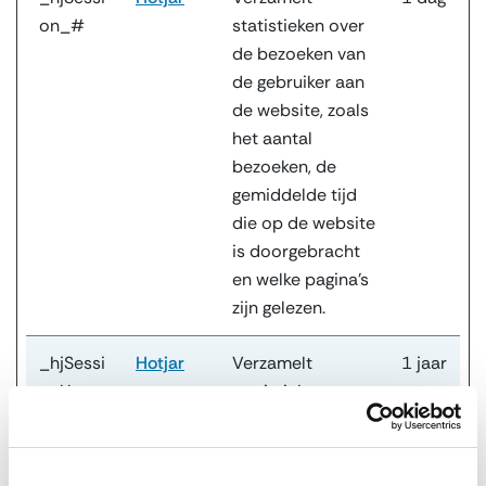
on_#
statistieken over
de bezoeken van
de gebruiker aan
de website, zoals
het aantal
bezoeken, de
gemiddelde tijd
die op de website
is doorgebracht
en welke pagina's
zijn gelezen.
_hjSessi
Hotjar
Verzamelt
1 jaar
onUser_
statistieken over
#
de bezoeken van
de gebruiker aan
de website, zoals