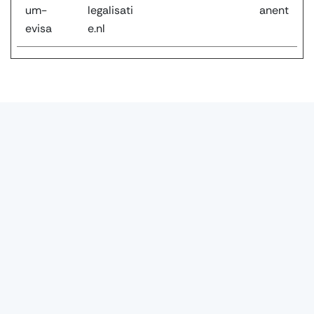
um-
legalisati
anent
evisa
e.nl