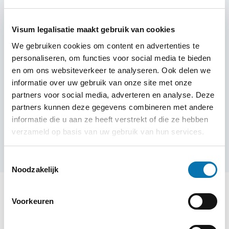
Visum legalisatie maakt gebruik van cookies
We gebruiken cookies om content en advertenties te
personaliseren, om functies voor social media te bieden
en om ons websiteverkeer te analyseren. Ook delen we
Meer informatie nodig over jouw
informatie over uw gebruik van onze site met onze
visum?
partners voor social media, adverteren en analyse. Deze
Liever persoonlijk contact? Vraag een
partners kunnen deze gegevens combineren met andere
informatie die u aan ze heeft verstrekt of die ze hebben
terugbelverzoek aan!
verzameld op basis van uw gebruik van hun services.
Terugbelverzoek aanvragen
Toestemmingsselectie
Noodzakelijk
Voorkeuren
Heb ik een visum nodig voor Azerbeidzjan?