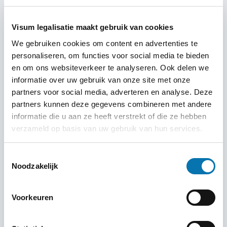
bij Traveldocs geheel online en
Visum legalisatie maakt gebruik van cookies
gemakkelijk gebeuren
We gebruiken cookies om content en advertenties te
Heeft u vragen over hoe u een specifiek visum kunt
personaliseren, om functies voor social media te bieden
aanvragen en welke voorwaarden hiermee gemoeid zijn?
en om ons websiteverkeer te analyseren. Ook delen we
informatie over uw gebruik van onze site met onze
Dan kunt u een kijkje nemen op de betreffende
partners voor social media, adverteren en analyse. Deze
bestemmingspagina onder het kopje visums in het
partners kunnen deze gegevens combineren met andere
zoekmenu. U kunt dan per bestemming zien welke
informatie die u aan ze heeft verstrekt of die ze hebben
documenten u nodig heeft, welke voorwaarden en typen
verzameld op basis van uw gebruik van hun services.
visumaanvragen er zijn voor de door u gekozen
bestemming en hoe de aanvraagprocedure werkt. Staat
Toestemmingsselectie
uw bestemming hier niet bij? Dat is geen probleem!
Noodzakelijk
Traveldocs helpt u namelijk graag waar mogelijk bij het
aanvragen van een visum voor alle overige
Voorkeuren
bestemmingen die geen eigen pagina op onze website
hebben.