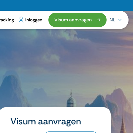
Visum aanvragen
NL
racking
Inloggen
Visum aanvragen