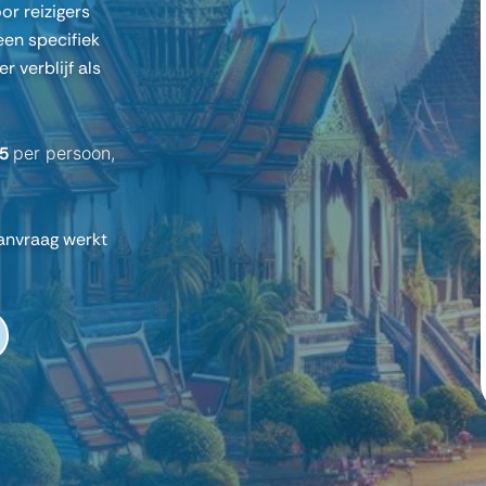
or reizigers
een specifiek
r verblijf als
95
per persoon,
aanvraag werkt