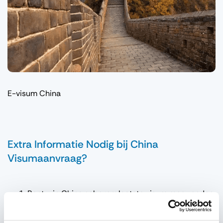
E-visum China
Extra Informatie Nodig bij China
Visumaanvraag?
Bent u in China geboren: laatste visum mee zenden
of als u geadopteerd bent, kopie rode boekje.
Gaat u naar HONG KONG? Dan moet u ook een A-