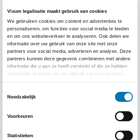
4’tje uploaden met handtekening welke dag dat u
Visum legalisatie maakt gebruik van cookies
van Hong Kong naar het vast land gaat/ of
We gebruiken cookies om content en advertenties te
andersom en met welk vervoer u dat gaat doen.
personaliseren, om functies voor social media te bieden
START HIER ONDER DE AANVRAAG, u hoort binnen 4
en om ons websiteverkeer te analyseren. Ook delen we
werkdagen of de toestemming is goedgekeurd. Mocht
informatie over uw gebruik van onze site met onze
het afgekeurd worden, dan krijgt u uw geld gewoon terug.
partners voor social media, adverteren en analyse. Deze
partners kunnen deze gegevens combineren met andere
TIP: als u meerdere hotel- of vluchtreservering heeft,
informatie die u aan ze heeft verstrekt of die ze hebben
kunt u ze ook eerst uitprinten (reclame en voorwaarden
verzameld op basis van uw gebruik van hun services.
achterwegen laten), samenvoegen en dan opnieuw
scannen. Wij hebben de hotelboekingen maar 1x nodig
Toestemmingsselectie
of u nu met 2 of 10 personen bent. Dus dan kunt u in de
Noodzakelijk
overige velden iets anders uploaden als dat nodig is. Dit
geldt ook voor de vluchtgegevens, als er meerdere
Voorkeuren
namen op de reservering van de vlucht staan, hoeft u
deze maar eenmaal te uploaden! Dan kunt u eventueel
Statistieken
de overige velden gebruiken voor andere documenten.