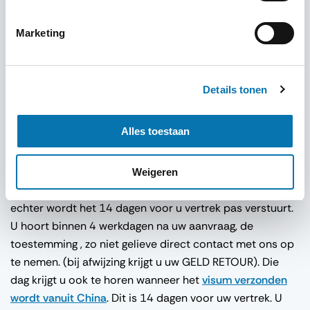
TIP: Bent u met 2 gezinnen of 2 stellen, graag ieder
Marketing
stel/gezin zijn eigen
visum china aanvragen
!
Mocht u niet kunnen scannen, dan mag u alles ook per
post opsturen. Echter rekenen wij hier 15 euro extra
Details tonen
voor!
Alles toestaan
E-Visum China Aanvraag en
Afleveringsproces
Weigeren
U kunt het visum al een jaar van te voren aanvragen,
echter wordt het 14 dagen voor u vertrek pas verstuurt.
U hoort binnen 4 werkdagen na uw aanvraag, de
toestemming , zo niet gelieve direct contact met ons op
te nemen. (bij afwijzing krijgt u uw GELD RETOUR). Die
dag krijgt u ook te horen wanneer het
visum verzonden
wordt vanuit China
. Dit is 14 dagen voor uw vertrek. U