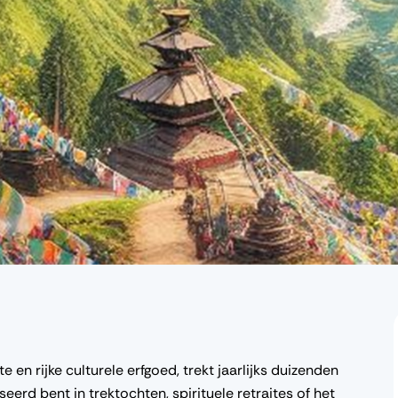
n rijke culturele erfgoed, trekt jaarlijks duizenden
seerd bent in trektochten, spirituele retraites of het