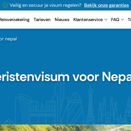
Veilig en secuur je visum regelen?
Bekijk onze garanties
Reisverzekering
Tarieven
Nieuws
Klantenservice
FAQ
T
or nepal
oeristenvisum voor Nep