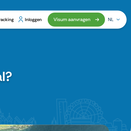
Visum aanvragen
NL
racking
Inloggen
al?