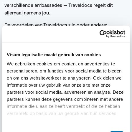
verschillende ambassades — Traveldocs regelt dit
allemaal namens jou.
De voordelen van Traveldocs zijn onder andere:
Online aanvraag zonder fysieke afspraken.
Duidelijke uitleg over de vereiste documenten.
Visum legalisatie maakt gebruik van cookies
Snelle verwerking dankzij directe samenwerking met
We gebruiken cookies om content en advertenties te
officiële instanties.
personaliseren, om functies voor social media te bieden
en om ons websiteverkeer te analyseren. Ook delen we
Klantenservice die je persoonlijk begeleidt tijdens elke
informatie over uw gebruik van onze site met onze
stap.
partners voor social media, adverteren en analyse. Deze
partners kunnen deze gegevens combineren met andere
Zo bespaar je tijd, vermijd je fouten en kun je je volledig
informatie die u aan ze heeft verstrekt of die ze hebben
richten op je studievoorbereiding.
verzameld op basis van uw gebruik van hun services.
Tips voor een Succesvolle Visumaanvraag
Toestemmingsselectie