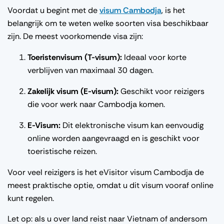
Voordat
u
begint
met de
visum
Cambodja
, is het
belangrijk
om
te
weten
welke
soorten
visa
beschikbaar
zijn
. De
meest
voorkomende
visa
zijn
:
Toeristenvisum
(T-
visum
)
:
Ideaal
voor
korte
verblijven
van
maximaal
30
dagen
.
Zakelijk
visum
(E-
visum
)
:
Geschikt
voor
reizigers
die
voor
werk
naar
Cambodja
komen
.
E-
Visum
:
Dit
elektronische
visum
kan
eenvoudig
online
worden
aangevraagd
en
is
geschikt
voor
toeristische
reizen
.
Voor
veel
reizigers
is het
eVisitor
visum
Cambodja
de
meest
praktische
optie
,
omdat
u
dit
visum
vooraf
online
kunt
regelen
.
Let op: als u over land reist naar Vietnam of andersom