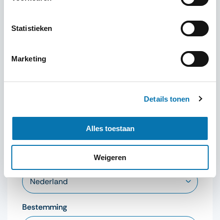
proces
moeiteloos
.
Bezoek
de website van
Traveldocs
en
ontdek
hoe u
snel
Statistieken
en
effectief
uw
visum
voor
Cambodja
kunt
verkrijgen
. Zo
kunt
u
zich
volledig
richten
op het
plannen
van
uw
Marketing
onvergetelijke
reis
naar
Cambodja
.
Details tonen
Alles toestaan
Visum aanvragen
Weigeren
Nationaliteit
Bestemming