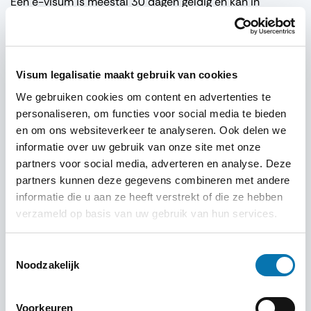
Een e-v
isum
is
meestal
30
dagen
geldig
en
kan
in
sommige
gevallen
worden
verlengd
.
Moet
ik
een
retourticket
tonen
bij
aankomst
?
Visum legalisatie maakt gebruik van cookies
Ja, de
Cambodjaanse
immigratiedienst
kan
vragen
om
uw
retourticket
en
bewijs
van
accommodatie
.
We gebruiken cookies om content en advertenties te
personaliseren, om functies voor social media te bieden
Welke
luchthavens
accepteren
e-
Visum
?
en om ons websiteverkeer te analyseren. Ook delen we
informatie over uw gebruik van onze site met onze
U
kunt
uw
e-v
isum
gebruiken
op de
luchthavens
van
partners voor social media, adverteren en analyse. Deze
Phnom Penh, Siem Reap
en
Sihanoukville.
partners kunnen deze gegevens combineren met andere
Hulp
nodig
bij
uw
visumaanvraag
?
informatie die u aan ze heeft verstrekt of die ze hebben
verzameld op basis van uw gebruik van hun services.
Een
visumaanvraag
kan
ingewikkeld
lijken
, maar met de
juiste
begeleiding
is het
eenvoudig
. Voor Nederlanders
Toestemmingsselectie
biedt
Traveldocs
professionele
ondersteuning
bij
de
Noodzakelijk
aanvraag
van
een
visum
voor
Cambodja
. Of u nu
een
ETA
aanvraag
Cambodja
wilt
doen
,
Traveldocs
maakt
het
Voorkeuren