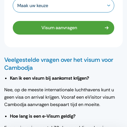
Visum aanvragen
Veelgestelde
vragen
over het
visum
voor
Cambodja
Kan
ik
een
visum
bij
aankomst
krijgen
?
Nee, op de
meeste
internationale
luchthavens
kunt
u
geen
visa on arrival
krijgen
. Vo
oraf
een
eVisitor
visum
Cambodja
aanvragen
bespaart
tijd
en
moeite
.
Hoe lang is
een
e-
Visum
geldig
?