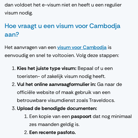
dan voldoet het e-visum niet en heeft u een regulier
visum nodig.
Hoe
vraagt
u
een
visum
voor
Cambodja
aan
?
Het
aanvragen
van
een
visum
voor
Cambodja
is
eenvoudig
en
snel
te
voltooien
.
Volg
deze
stappen
:
Kies het
juiste
type
visum
:
Bepaal
of u
een
toeristen
- of
zakelijk
visum
nodig
heeft
.
Vul
het online
aanvraagformulier
in
:
Ga
naar
de
officiële
website of
maak
gebruik
van
een
betrouwbare
visumdienst
zoals
Traveldocs
.
Upload de
benodigde
documenten
:
Een
kopie
van
een
paspoort
dat
nog
minimaal
zes
maanden
geldig
is.
Een
recente
pasfoto
.