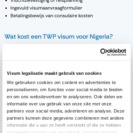
Vluchtbevestiging of reisplanning
Ingevuld visumaanvraagformulier
Betalingsbewijs van consulaire kosten
Wat kost een TWP visum voor Nigeria?
De kosten voor een Temporary Work Permit zijn vanaf
€500,00 per persoon, exclusief service- of
bemiddelingskosten. Voor sommige nationaliteiten of
spoedprocedures kunnen extra kosten van toepassing
Visum legalisatie maakt gebruik van cookies
zijn.
We gebruiken cookies om content en advertenties te
personaliseren, om functies voor social media te bieden
Hoe lang duurt de verwerking?
en om ons websiteverkeer te analyseren. Ook delen we
informatie over uw gebruik van onze site met onze
De verwerking van de TWP-aanvraag duurt gemiddeld
5
partners voor social media, adverteren en analyse. Deze
tot 10 werkdagen
, afhankelijk van de snelheid van de
partners kunnen deze gegevens combineren met andere
goedkeuring vanuit Nigeria en de planning bij de
informatie die u aan ze heeft verstrekt of die ze hebben
ambassade. Een spoedprocedure is in sommige gevallen
verzameld op basis van uw gebruik van hun services.