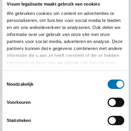
Visum legalisatie maakt gebruik van cookies
We gebruiken cookies om content en advertenties te
personaliseren, om functies voor social media te bieden
en om ons websiteverkeer te analyseren. Ook delen we
informatie over uw gebruik van onze site met onze
partners voor social media, adverteren en analyse. Deze
partners kunnen deze gegevens combineren met andere
informatie die u aan ze heeft verstrekt of die ze hebben
verzameld op basis van uw gebruik van hun services.
Toestemmingsselectie
Noodzakelijk
9. Arusha: Toegangspoort tot de Safari’s
Voorkeuren
Arusha
is het startpunt voor veel safari’s richting
Serengeti
, Ngorongoro en
Kilimanjaro
. De stad biedt
Statistieken
daarnaast levendige markten, culturele ontmoetingen en