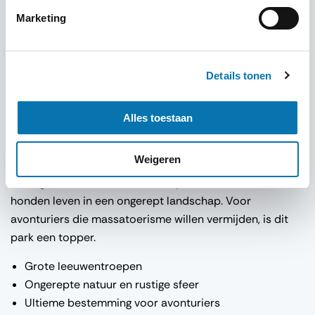
goede accommodaties om voor of na een safari te
Marketing
ontspannen.
Strategisch gelegen voor safari’s
Lokale markten en culturele ervaringen
Details tonen
Goede accommodaties en voorzieningen
10. Ruaha National Park: Het Verborgen
Alles toestaan
Safari-geheim
Weigeren
Ruaha
wordt minder bezocht maar biedt een puur
safarigevoel. Grote leeuwentroepen, olifanten en wilde
honden leven in een ongerept landschap. Voor
avonturiers die massatoerisme willen vermijden, is dit
park een topper.
Grote leeuwentroepen
Ongerepte natuur en rustige sfeer
Ultieme bestemming voor avonturiers