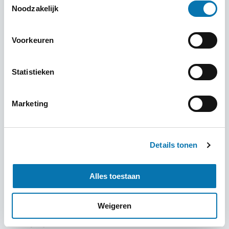
Noodzakelijk
Italië
Japan
Jordanië
Voorkeuren
Koeweit
Laos
Statistieken
Letland
Litouwen
Marketing
Luxemburg
Maleisië
Malta
Mexico
Details tonen
Marokko
Myanmar
Alles toestaan
Nederland
Nieuw-Zeeland
Weigeren
Noorwegen
Oman