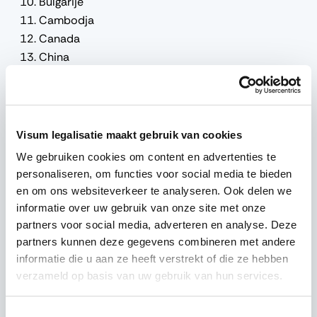
Bulgarije
Cambodja
Canada
China
Kroatië
Cyprus
Tsjechische Republiek
Denemarken
Visum legalisatie maakt gebruik van cookies
Egypte
We gebruiken cookies om content en advertenties te
Estland
personaliseren, om functies voor social media te bieden
Finland
en om ons websiteverkeer te analyseren. Ook delen we
Frankrijk
informatie over uw gebruik van onze site met onze
Duitsland
partners voor social media, adverteren en analyse. Deze
Griekenland
partners kunnen deze gegevens combineren met andere
Hongkong
informatie die u aan ze heeft verstrekt of die ze hebben
verzameld op basis van uw gebruik van hun services.
Hongarije
India
Ierland
Toestemmingsselectie