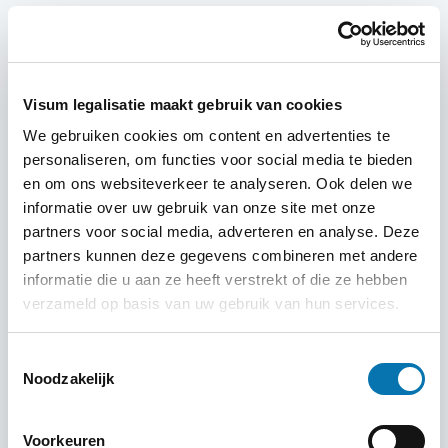
5. Begrijp geldigheid en binnenkomst
Een
visum Kazachstan
is geldig vanaf de datum die jij bij
je aanvraag invult. Niet vanaf het moment dat je
Visum legalisatie maakt gebruik van cookies
daadwerkelijk reist. Controleer ook of je visum
single
We gebruiken cookies om content en advertenties te
entry
of
multiple entry
is, vooral als je tussendoor
personaliseren, om functies voor social media te bieden
andere landen bezoekt.
en om ons websiteverkeer te analyseren. Ook delen we
Een single entry visum laat slechts één binnenkomst toe,
informatie over uw gebruik van onze site met onze
partners voor social media, adverteren en analyse. Deze
een multiple entry visum maakt meerdere reizen
partners kunnen deze gegevens combineren met andere
mogelijk binnen de geldigheidstermijn.
informatie die u aan ze heeft verstrekt of die ze hebben
6. Houd rekening met registratieverplichting
verzameld op basis van uw gebruik van hun services.
Blijf je langer dan 30 dagen in Kazachstan? Dan geldt
Toestemmingsselectie
vaak een registratieplicht bij de lokale autoriteiten. Soms
Noodzakelijk
regelt je accommodatie dit automatisch, maar niet altijd.
Jij blijft als reiziger verantwoordelijk voor correcte
Voorkeuren