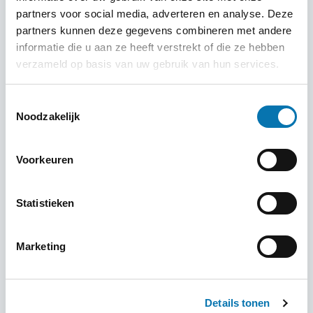
partners voor social media, adverteren en analyse. Deze
Waarom aanvragen via visum-
partners kunnen deze gegevens combineren met andere
informatie die u aan ze heeft verstrekt of die ze hebben
legalisatie.nl?
verzameld op basis van uw gebruik van hun services.
Bij
visum-legalisatie.nl
profiteer je van:
Toestemmingsselectie
Snel en foutloos indienen van je aanvraag
Noodzakelijk
Persoonlijke begeleiding bij vragen
Beveiligde verwerking van je documenten
Voorkeuren
Altijd op de hoogte van de laatste visumregels voor
Namibië
Statistieken
Datum
Marketing
09-05-2025
Deel dit artikel
Details tonen