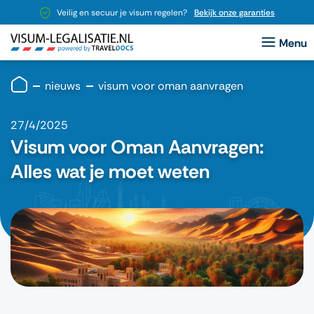
Veilig en secuur je visum regelen?
Bekijk onze garanties
nieuws
visum voor oman aanvragen
27/4/2025
Visum voor Oman Aanvragen:
Alles wat je moet weten