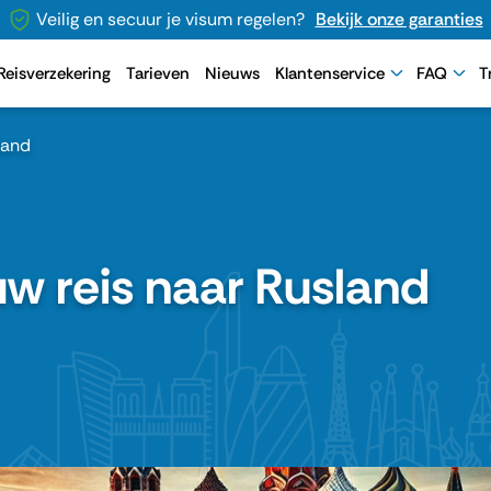
Veilig en secuur je visum regelen?
Bekijk onze garanties
Reisverzekering
Tarieven
Nieuws
Klantenservice
FAQ
T
land
w reis naar Rusland