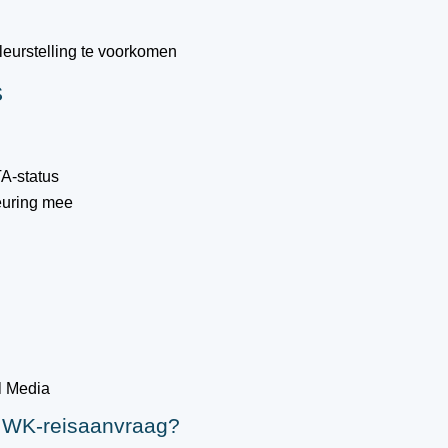
eurstelling te voorkomen
S
A-status
euring mee
l Media
w WK-reisaanvraag?