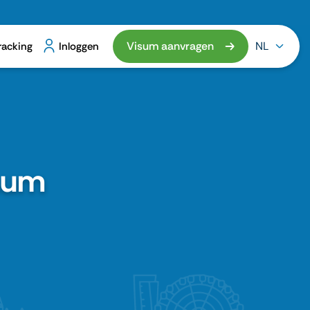
Visum aanvragen
NL
racking
Inloggen
isum