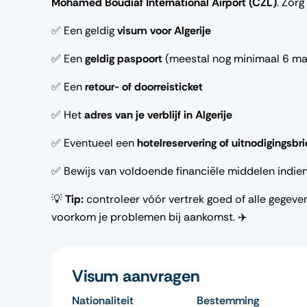
Mohamed Boudiaf International Airport (CZL)
. Zorg
✅ Een geldig
visum voor Algerije
✅ Een
geldig paspoort
(meestal nog minimaal 6 ma
✅ Een
retour- of doorreisticket
✅ Het
adres van je verblijf in Algerije
✅ Eventueel een
hotelreservering of uitnodigingsbri
✅ Bewijs van voldoende financiële middelen indie
💡
Tip:
controleer vóór vertrek goed of alle gegev
voorkom je problemen bij aankomst. ✈️
Visum aanvragen
Nationaliteit
Bestemming