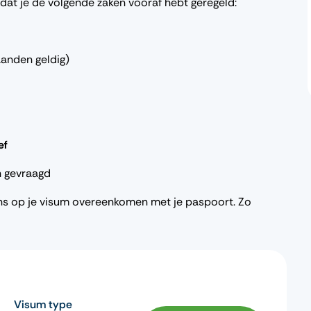
 dat je de volgende zaken vooraf hebt geregeld:
anden geldig)
ef
n gevraagd
ens op je visum overeenkomen met je paspoort. Zo
Visum type