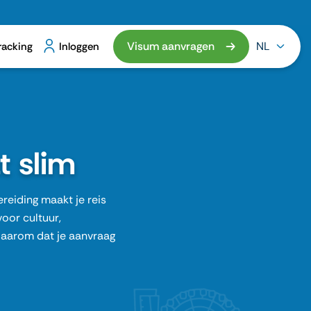
Visum aanvragen
NL
racking
Inloggen
t slim
reiding maakt je reis
voor cultuur,
daarom dat je aanvraag