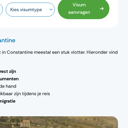
Visum
aanvragen
antine
in Constantine meestal een stuk vlotter. Hieronder vind
ect zijn
ocumenten
 de hand
baar zijn tijdens je reis
migratie