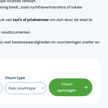
jke locaties verblijft.
ing biedt, zoals luchthaventransfers of lokale
ruik van
taxi’s of privévervoer
om zich door de stad te
je reisdocumenten.
k je veel bezienswaardigheden en voorzieningen sneller en
Visum type
Visum
aanvragen