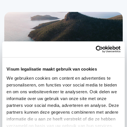
Visum legalisatie maakt gebruik van cookies
Regels waar je misschien niet direct aan
We gebruiken cookies om content en advertenties te
denkt
personaliseren, om functies voor social media te bieden
Toegang tot het Great Barrier Reef regel je altijd via
en om ons websiteverkeer te analyseren. Ook delen we
erkende tours. Een visum geeft je geen vrijbrief om
informatie over uw gebruik van onze site met onze
partners voor social media, adverteren en analyse. Deze
zelfstandig te gaan snorkelen of duiken. In de praktijk
partners kunnen deze gegevens combineren met andere
kom je vrijwel altijd uit bij een operator die vergunningen
informatie die u aan ze heeft verstrekt of die ze hebben
en toegang voor je regelt. Daarbij komen extra regels
verzameld op basis van uw gebruik van hun services.