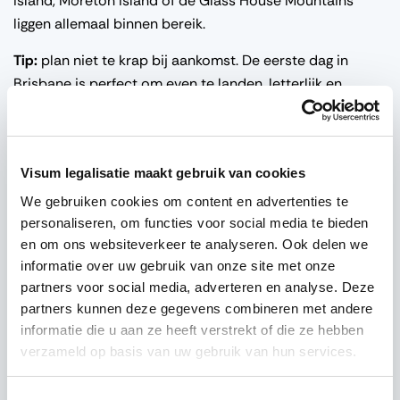
Island, Moreton Island of de Glass House Mountains
liggen allemaal binnen bereik.
Tip:
plan niet te krap bij aankomst. De eerste dag in
Brisbane is perfect om even te landen, letterlijk en
figuurlijk.
Visum legalisatie maakt gebruik van cookies
We gebruiken cookies om content en advertenties te
personaliseren, om functies voor social media te bieden
en om ons websiteverkeer te analyseren. Ook delen we
informatie over uw gebruik van onze site met onze
partners voor social media, adverteren en analyse. Deze
partners kunnen deze gegevens combineren met andere
informatie die u aan ze heeft verstrekt of die ze hebben
Wat als Brisbane slechts je eerste stop is?
verzameld op basis van uw gebruik van hun services.
Voor veel reizigers is Brisbane niet de eindbestemming,
Toestemmingsselectie