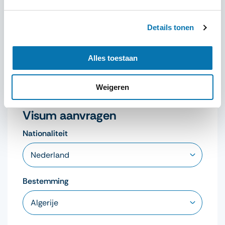
u van onze hostess) en uw paspoort ID foto. De
visumbalie is altijd geopend (24/7).
Details tonen
Zodra u bovengenoemde procedure heeft doorlopen,
Alles toestaan
kunt u Shanghai in gaan en indien gewenst op de 2e dag
doorreizen naar een andere stad.
Weigeren
Visum aanvragen
Nationaliteit
Bestemming