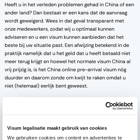
Heeft u in het verleden problemen gehad in China of een
ander land? Dan bestaat er een kans dat de aanvraag
wordt geweigerd. Wees in dat geval transparant met
onze medewerkers, zodat wij u optimaal kunnen
adviseren en u een visum kunnen aanbieden dat het
beste bij uw situatie past. Een afwijzing betekend in de
praktijk namelijk dat u het geld dat u heeft betaald niet
meer terug krijgt en hoewel het normale visum China al
vrij prijzig is, is het China online pre-arrival visum nóg
duurder en daarom zonde om kwijt te raken omdat u
niet (helemaal) eerlijk bent geweest.
Wanneer het China online pre-arrival visum
is goedgekeurd
Visum legalisatie maakt gebruik van cookies
Is het China online pre-arrival visum goedgekeurd? Dan
mag u naar China afreizen! Dit kan dezelfde dag van
We gebruiken cookies om content en advertenties te