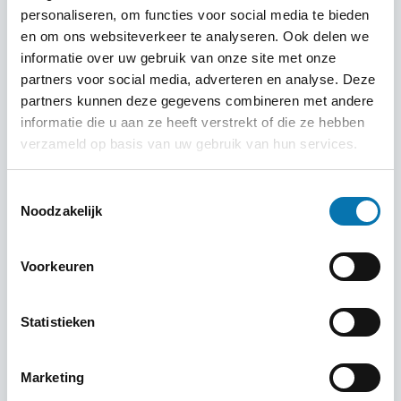
personaliseren, om functies voor social media te bieden
ontvangst van het e-visum al gebeuren.
en om ons websiteverkeer te analyseren. Ook delen we
Deze officiële kennisgeving van het visum moet in kleur
informatie over uw gebruik van onze site met onze
worden afgedrukt en dient los in het paspoort mee op
partners voor social media, adverteren en analyse. Deze
reis genomen te worden. Je bent verplicht deze binnen
partners kunnen deze gegevens combineren met andere
30 dagen na afgifte te gebruiken.
informatie die u aan ze heeft verstrekt of die ze hebben
verzameld op basis van uw gebruik van hun services.
Aankomst in Shanghai, Pudong Int. Airport
Toestemmingsselectie
Noodzakelijk
Eenmaal geland, zult u direct bij de uitgang van het
vliegtuig een hostess van ons personeel zien staan met
Voorkeuren
uw naambordje. Deze collega zal u verder ondersteunen
bij de visumfaciliteiten, het afhalen van uw bagage en zal
u begeleiden naar de uitgang naar de taxiplaats of metro
Statistieken
– afhankelijk van uw wensen hierin.
Het enige wat u mee moet nemen is het in kleur geprint
Marketing
visumnotificatie, een ingevuld visumformulier (deze krijgt