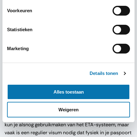
Voorkeuren
Visum type
Statistieken
Marketing
Visum aanvragen
Details tonen
Reis je met een verblijfsvergunning?
Alles toestaan
Als je geen EU-paspoort hebt, maar wél in Nederland of
België woont met een geldige verblijfsvergunning, is de
Weigeren
aanvraag niet altijd even eenvoudig. In sommige gevallen
kun je alsnog gebruikmaken van het ETA-systeem, maar
vaak is een regulier visum nodig dat fysiek in je paspoort