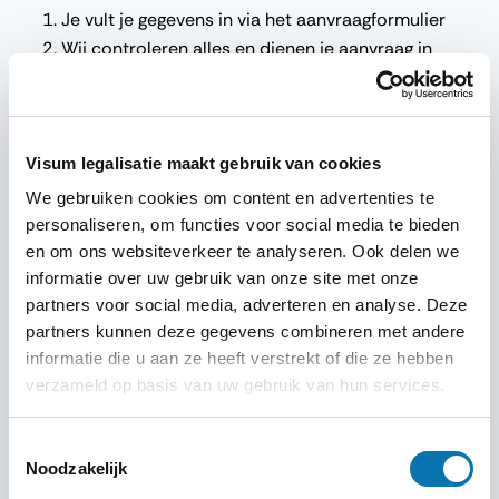
Je vult je gegevens in via het aanvraagformulier
Wij controleren alles en dienen je aanvraag in
Na goedkeuring ontvang je het document in je
mailbox
Let op: begin op tijd. Hoewel de meeste aanvragen snel
Visum legalisatie maakt gebruik van cookies
worden goedgekeurd, adviseren we om minimaal 72 uur
We gebruiken cookies om content en advertenties te
voor vertrek je
visum Londen aan te vragen
.
personaliseren, om functies voor social media te bieden
en om ons websiteverkeer te analyseren. Ook delen we
informatie over uw gebruik van onze site met onze
Visum aanvragen
partners voor social media, adverteren en analyse. Deze
partners kunnen deze gegevens combineren met andere
Nationaliteit
informatie die u aan ze heeft verstrekt of die ze hebben
verzameld op basis van uw gebruik van hun services.
Toestemmingsselectie
Bestemming
Noodzakelijk