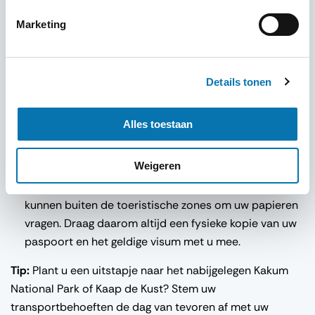
Controleer de voorzieningen vooraf:
Net als in de rest
van de regio zijn stroomstoringen niet ongewoon.
Marketing
Vraag uw accommodatie vooraf of er een back-up
generator aanwezig is.
Details tonen
Regel uw transport vooraf:
Er rijden geen reguliere
stadsbussen tussen de grote steden en Elmina die
comfortabel zijn voor reizigers met bagage. Maak
Alles toestaan
gebruik van een vooraf geboekte privéchauffeur of
een betrouwbare hoteltaxi.
Weigeren
Identificatie buiten uw hotel:
Lokale autoriteiten
kunnen buiten de toeristische zones om uw papieren
vragen. Draag daarom altijd een fysieke kopie van uw
paspoort en het geldige visum met u mee.
Tip:
Plant u een uitstapje naar het nabijgelegen Kakum
National Park of Kaap de Kust? Stem uw
transportbehoeften de dag van tevoren af met uw