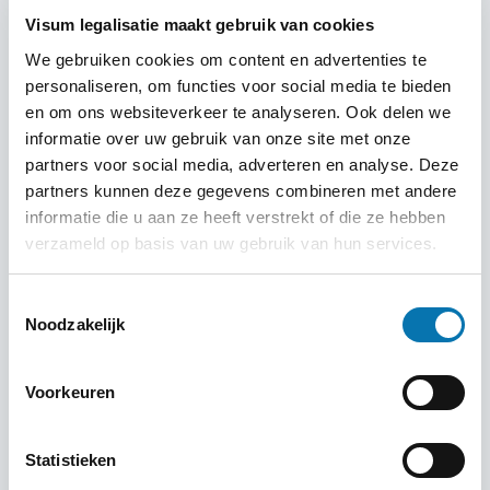
Visum legalisatie maakt gebruik van cookies
We gebruiken cookies om content en advertenties te
personaliseren, om functies voor social media te bieden
en om ons websiteverkeer te analyseren. Ook delen we
informatie over uw gebruik van onze site met onze
partners voor social media, adverteren en analyse. Deze
partners kunnen deze gegevens combineren met andere
Uw visum en verblijf in Elmina
informatie die u aan ze heeft verstrekt of die ze hebben
verzameld op basis van uw gebruik van hun services.
Elmina biedt een rustigere en meer historische sfeer dan
de drukke hoofdstad, maar vereist alsnog de nodige
Toestemmingsselectie
lokale kennis op het gebied van transport en verblijf.
Noodzakelijk
Kies een accommodatie aan de kust:
Veel
internationale reizigers kiezen voor de resorts langs
Voorkeuren
de kustlijn of hotels nabij het historische centrum. Dit
is logistiek gezien het meest overzichtelijk.
Statistieken