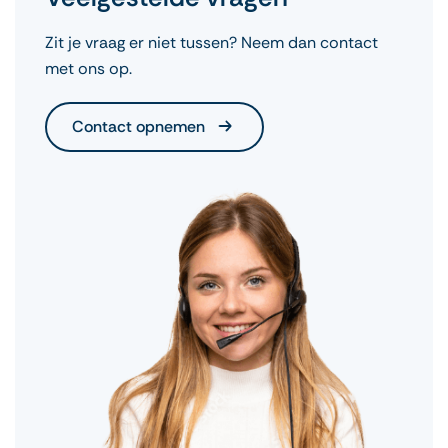
vertraging te voorkomen. Bij VoA kun je het op de
Zit je vraag er niet tussen? Neem dan contact
dag zelf regelen, maar houd rekening met
met ons op.
wachttijd.
Contact opnemen