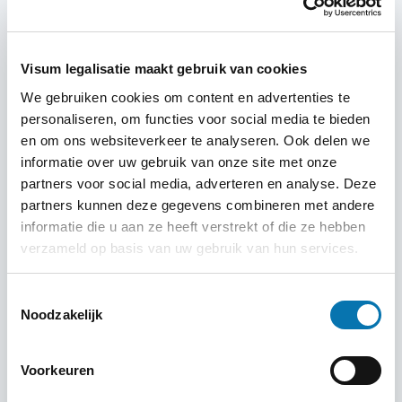
Zorg dat je vóór vertrek ook de volgende zaken regelt:
Paspoort:
minstens 6 maanden geldig bij aankomst
Visum legalisatie maakt gebruik van cookies
Toeristenbelasting Bali:
sinds 14 februari 2024
verplicht, te betalen online of bij aankomst (IDR
We gebruiken cookies om content en advertenties te
150.000)
personaliseren, om functies voor social media te bieden
en om ons websiteverkeer te analyseren. Ook delen we
Gezondheid:
vaccinaties zijn niet verplicht, maar DTP,
informatie over uw gebruik van onze site met onze
hepatitis A en buiktyfus worden aanbevolen
partners voor social media, adverteren en analyse. Deze
Douaneformulieren
: digitaal invullen voor vertrek
partners kunnen deze gegevens combineren met andere
Zonbescherming & water
: Tropisch klimaat, dus
informatie die u aan ze heeft verstrekt of die ze hebben
insmeren en goed drinken
verzameld op basis van uw gebruik van hun services.
Betaalmethodes
: creditcards werken meestal, maar
contant geld blijft nodig op markten of in lokale
Toestemmingsselectie
eetgelegenheden
Noodzakelijk
Culturele tips
: bedek schouders bij tempelbezoek,
vraag toestemming voor foto's
Voorkeuren
Met het visum op zak en deze checklist in je