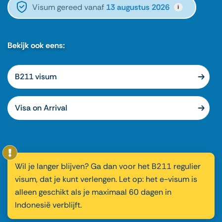
Visum gereed vanaf
13 augustus 2026
i
Bekijk ook eens:
B211 visum
Visa on Arrival
Wil je langer blijven? Ga dan voor het B211 regulier
visum, dat je kunt verlengen. Let op: het e-visum is
alleen geschikt als je maximaal 60 dagen in
Indonesië verblijft.