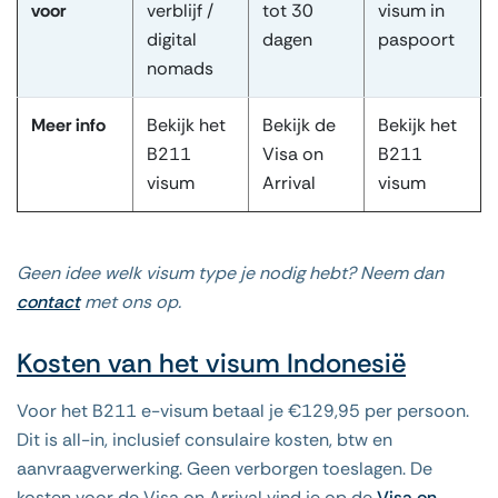
voor
verblijf /
tot 30
visum in
digital
dagen
paspoort
nomads
Meer info
Bekijk het
Bekijk de
Bekijk het
B211
Visa on
B211
visum
Arrival
visum
Geen idee welk visum type je nodig hebt? Neem dan
contact
met ons op.
Kosten van het visum Indonesië
Voor het B211 e-visum betaal je €129,95 per persoon.
Dit is all-in, inclusief consulaire kosten, btw en
aanvraagverwerking. Geen verborgen toeslagen. De
kosten voor de Visa on Arrival vind je op de
Visa on