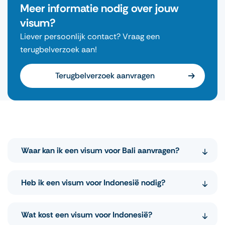
Meer informatie nodig over jouw
visum?
Liever persoonlijk contact? Vraag een
terugbelverzoek aan!
Terugbelverzoek aanvragen
Waar kan ik een visum voor Bali aanvragen?
Bali valt onder Indonesië. Je vraagt hetzelfde
Heb ik een visum voor Indonesië nodig?
visum aan als voor de rest van Indonesië, via
Traveldocs, volledig online.
Ja, in de meeste gevallen. Voor reizen korter dan
Wat kost een visum voor Indonesië?
30 dagen kun je een
Visa on Arrival
(VoA / e-