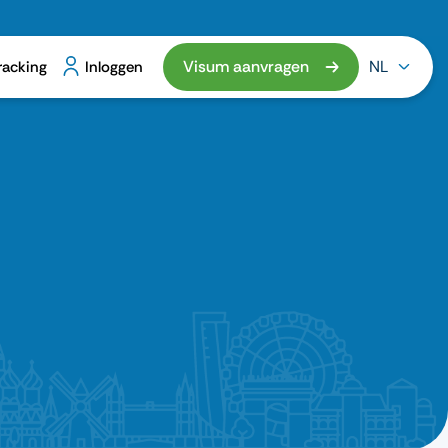
Visum aanvragen
NL
racking
Inloggen