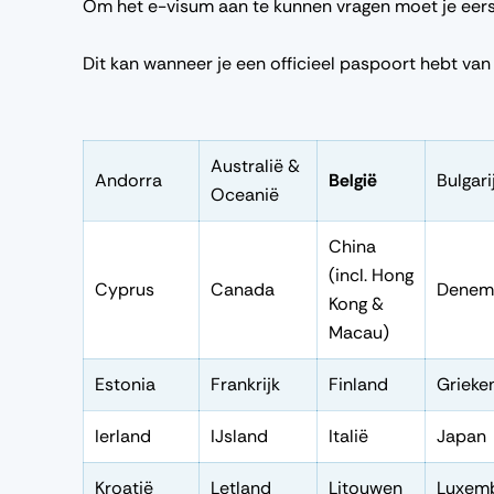
Om het e-visum aan te kunnen vragen moet je eerst
Dit kan wanneer je een officieel paspoort hebt va
Australië &
Andorra
België
Bulgari
Oceanië
China
(incl. Hong
Cyprus
Canada
Denem
Kong &
Macau)
Estonia
Frankrijk
Finland
Grieke
Ierland
IJsland
Italië
Japan
Kroatië
Letland
Litouwen
Luxem