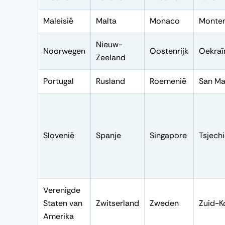
Maleisië
Malta
Monaco
Monte
Nieuw-
Noorwegen
Oostenrijk
Oekraï
Zeeland
Portugal
Rusland
Roemenië
San Ma
Slovenië
Spanje
Singapore
Tsjech
Verenigde
Staten van
Zwitserland
Zweden
Zuid-K
Amerika