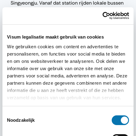
Singyeongju. Vanaf dat station rijden lokale bussen
naar het historische centrum. Het vooraf reserveren
van uw treintickets is sterk aanbevolen, vooral in de
weekenden en tijdens vakantieperiodes.
Visum legalisatie maakt gebruik van cookies
We gebruiken cookies om content en advertenties te
personaliseren, om functies voor social media te bieden
en om ons websiteverkeer te analyseren. Ook delen we
informatie over uw gebruik van onze site met onze
partners voor social media, adverteren en analyse. Deze
partners kunnen deze gegevens combineren met andere
informatie die u aan ze heeft verstrekt of die ze hebben
verzameld op basis van uw gebruik van hun services.
Uw visum en verblijf in Gyeongju
Toestemmingsselectie
Noodzakelijk
Gyeongju is een unieke bestemming waar moderne
infrastructuur en eeuwenoude archeologie samenkomen.