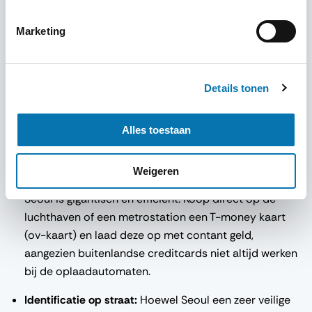
Myeongdong, Insadong of Hongdae, terwijl
Marketing
zakenreizigers zich vaak concentreren rondom het
Gangnam-district.
Navigatie en internet:
Google Maps werkt in Zuid-
Details tonen
Korea niet optimaal vanwege lokale privacywetgeving.
Download vooraf Koreaanse navigatie-apps zoals
Alles toestaan
Naver Maps of KakaoMap, en regel een lokale
simkaart of eSIM voor stabiel internet.
Weigeren
Openbaar vervoer in de stad:
Het metrosysteem van
Seoul is gigantisch en efficiënt. Koop direct op de
luchthaven of een metrostation een T-money kaart
(ov-kaart) en laad deze op met contant geld,
aangezien buitenlandse creditcards niet altijd werken
bij de oplaadautomaten.
Identificatie op straat:
Hoewel Seoul een zeer veilige