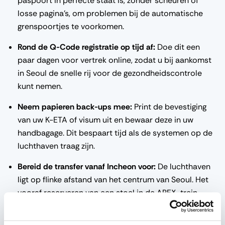
paspoort in perfecte staat is, zonder scheuren of
losse pagina's, om problemen bij de automatische
grenspoortjes te voorkomen.
Rond de Q-Code registratie op tijd af:
Doe dit een
paar dagen voor vertrek online, zodat u bij aankomst
in Seoul de snelle rij voor de gezondheidscontrole
kunt nemen.
Neem papieren back-ups mee:
Print de bevestiging
van uw K-ETA of visum uit en bewaar deze in uw
handbagage. Dit bespaart tijd als de systemen op de
luchthaven traag zijn.
Bereid de transfer vanaf Incheon voor:
De luchthaven
ligt op flinke afstand van het centrum van Seoul. Het
vooraf reserveren van een stoel in de AREX-trein
(Airport Railroad Express) of een limousinebus is de
meest comfortabele manier om naar de stad te