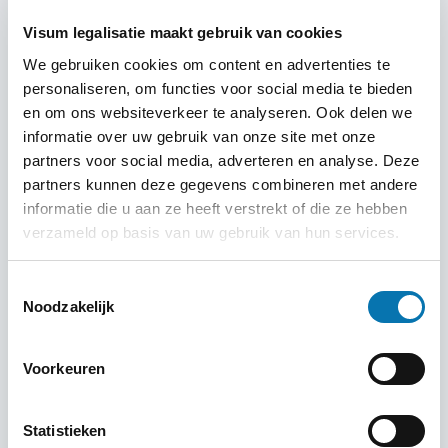
reizen.
Visum legalisatie maakt gebruik van cookies
We gebruiken cookies om content en advertenties te
personaliseren, om functies voor social media te bieden
en om ons websiteverkeer te analyseren. Ook delen we
informatie over uw gebruik van onze site met onze
partners voor social media, adverteren en analyse. Deze
partners kunnen deze gegevens combineren met andere
informatie die u aan ze heeft verstrekt of die ze hebben
verzameld op basis van uw gebruik van hun services.
Uw visum en verblijf in Seoul
Toestemmingsselectie
Noodzakelijk
Seoul is een gigantische stad met een uitstekende
infrastructuur, maar de enorme schaal en cultuur vragen
Voorkeuren
wel om enige lokale voorbereiding.
Kies de juiste wijk voor uw verblijf:
Toeristen kiezen
Statistieken
vaak voor centrale en levendige wijken zoals