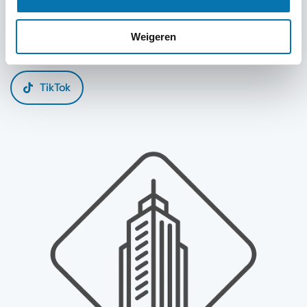
Facebook
Linkedin
Weigeren
Instagram
X
Pinterest
TikTok