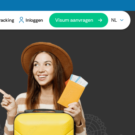
Visum aanvragen
NL
racking
Inloggen