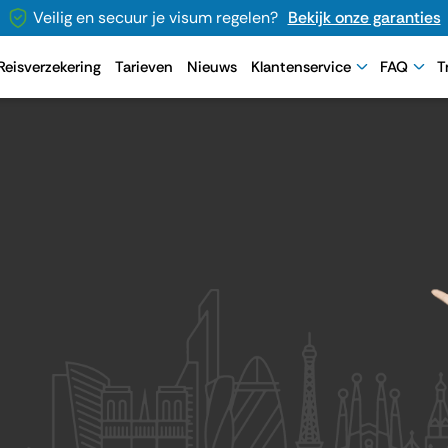
Veilig en secuur je visum regelen?
Bekijk onze garanties
Reisverzekering
Tarieven
Nieuws
Klantenservice
FAQ
T