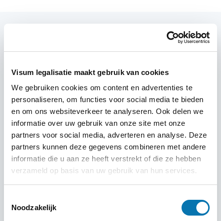
Hoelang is een visum Engeland (ETA)
geldig?
Visum legalisatie maakt gebruik van cookies
Een ETA is 2 jaar geldig of tot je paspoort verloopt.
Binnen deze periode kun je meerdere keren naar
We gebruiken cookies om content en advertenties te
Engeland reizen zonder een nieuwe aanvraag te doen. Je
personaliseren, om functies voor social media te bieden
mag maximaal 6 maanden achter elkaar verblijven in
en om ons websiteverkeer te analyseren. Ook delen we
informatie over uw gebruik van onze site met onze
Engeland met een ETA.
partners voor social media, adverteren en analyse. Deze
partners kunnen deze gegevens combineren met andere
informatie die u aan ze heeft verstrekt of die ze hebben
Checklist reizen naar Engeland
verzameld op basis van uw gebruik van hun services.
Paspoort – Zorg dat je paspoort geldig is tijdens je
verblijf (ID-kaarten worden niet meer geaccepteerd).
Toestemmingsselectie
Noodzakelijk
Visum Engeland (ETA) geregeld? – Vanaf 2 april 2025