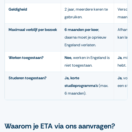
Geldigheid
2 jaar, meerdere keren te
Verschil
gebruiken.
maanden, 
Maximaal verblijf per bezoek
6 maanden per keer
,
Afhankel
daarna moet je opnieuw
kan lang
Engeland verlaten.
Werken toegestaan?
Nee,
werken in Engeland is
Ja
, mits
niet toegestaan.
hebt.
Studeren toegestaan?
Ja, korte
Ja
, voor
studieprogramma’s
(max.
een stu
6 maanden).
Waarom je ETA via ons aanvragen?