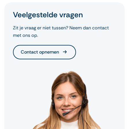
grenscontrole gaan.
Voor €43,95 inclusief btw en consulten regelen
Veelgestelde vragen
wij foutloos je ETA voor Engeland. Binnen 3
werkdagen ontvang je het Visum Engeland.
Zit je vraag er niet tussen? Neem dan contact
met ons op.
Contact opnemen