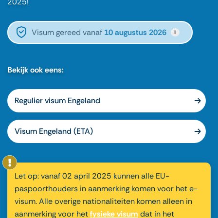
2025!
Visum gereed vanaf
10 augustus 2026
i
Bekijk ook eens:
Regulier visum Engeland
Visum Engeland (ETA)
Let op: vanaf 02 april 2025 kunnen alle EU-
paspoorthouders in aanmerking komen voor het e-
visum. Alle overige nationaliteiten komen alleen in
aanmerking voor het
fysieke visum
dat in het