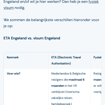
Engeland en/of wil je hier werken? Dan heb je een
fysiek
visum
nodig.
We sommen de belangrijkste verschillen hieronder voor
je op:
ETA Engeland vs. visum Engeland
Kenmerk
ETA (Electronic Travel
Fysiek 
Authorization)
Voor wie?
Nederlandse & Belgische
Reiziger
reizigers die
maximaal 6
maande
maanden
in het VK
er wille
verblijven (toerisme,
vestigen
zakelijke reizen,
familiebezoek).