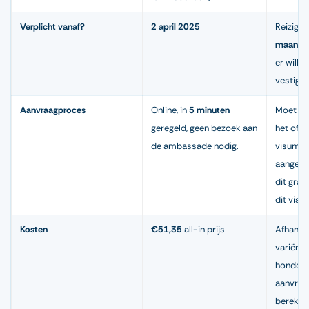
Verplicht vanaf?
2 april 2025
Reiziger
maande
er wille
vestigen
Aanvraagproces
Online, in
5 minuten
Moet vi
geregeld, geen bezoek aan
het offic
de ambassade nodig.
visumaa
aangevr
dit graa
dit vis
Kosten
€51,35
all-in prijs
Afhankel
variëre
honderde
aanvraa
berekeni