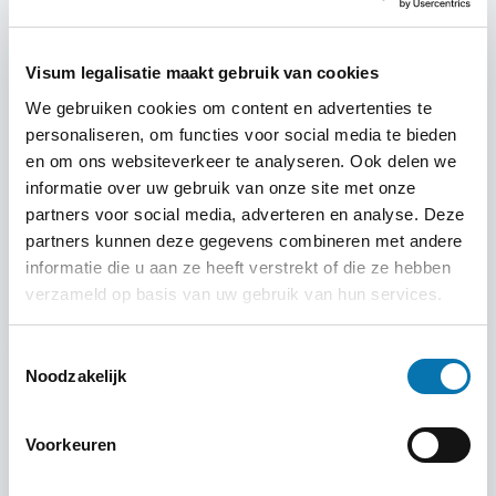
dagen.
Controleer
dubbele aanvragen: vraag niet via
Visum legalisatie maakt gebruik van cookies
meerdere platformen tegelijk aan, dat kan zorgen
We gebruiken cookies om content en advertenties te
voor afwijzing.
personaliseren, om functies voor social media te bieden
Plan
ruim van tevoren: vraag je visum minimaal 2
en om ons websiteverkeer te analyseren. Ook delen we
weken voor vertrek aan, meer bij non-immigrant
informatie over uw gebruik van onze site met onze
types.
partners voor social media, adverteren en analyse. Deze
Wees
nauwkeurig
: elke fout (zoals verkeerde
partners kunnen deze gegevens combineren met andere
datums of spelfouten) kan leiden tot vertraging of
informatie die u aan ze heeft verstrekt of die ze hebben
afwijzing.
verzameld op basis van uw gebruik van hun services.
Toestemmingsselectie
Wat je moet weten over het e-visum
Noodzakelijk
Thailand
Voorkeuren