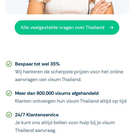
personen die voor een langere periode in
Thailand willen verblijven, bijvoorbeeld voor
pensionering. Met dit visum kunt u meestal tot 1
Alle veelgestelde vragen over Thailand
jaar in Thailand verblijven en profiteert u vaak van
de mogelijkheid tot meerdere inreizen.
Zakelijk visum Thailand (Non-Immigrant
B)
Voor zakelijke reizigers is er het Non-Immigrant B
Bespaar tot wel 35%
visum. Dit visum is verplicht wanneer u Thailand
Wij hanteren de scherpste prijzen voor het online
bezoekt voor werk, zakelijke afspraken,
aanvragen van visum Thailand.
investeringen of andere zakelijke doeleinden.
Welk visum Thailand heeft u nodig?
Meer dan 800.000 visums afgehandeld
Welk visum voor Thailand het beste bij u past,
Klanten ontvangen hun visum Thailand altijd op tijd
hangt af van uw reisdoel en verblijfsduur. Wij
adviseren u graag over de juiste keuze en
24/7 Klantenservice
begeleiden u bij de visumaanvraag.
Je kunt ons altijd bellen voor hulp bij je visum
Let op: visumregels voor Thailand kunnen
Thailand aanvraag.