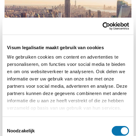
Visum legalisatie maakt gebruik van cookies
We gebruiken cookies om content en advertenties te
Waarom goed voorbereid op reis gaan?
personaliseren, om functies voor social media te bieden
en om ons websiteverkeer te analyseren. Ook delen we
informatie over uw gebruik van onze site met onze
Of u nu een ontspannen vakantie plant of een
partners voor social media, adverteren en analyse. Deze
avontuurlijke reis maakt, een goede voorbereiding is
partners kunnen deze gegevens combineren met andere
essentieel. Een
reisverzekering
biedt u bescherming
informatie die u aan ze heeft verstrekt of die ze hebben
tegen onverwachte kosten, zoals medische
verzameld op basis van uw gebruik van hun services.
noodgevallen, verlies van bagage of een geannuleerde
vlucht.
Toestemmingsselectie
Noodzakelijk
✔️ Dekking voor medische kosten in het buitenland