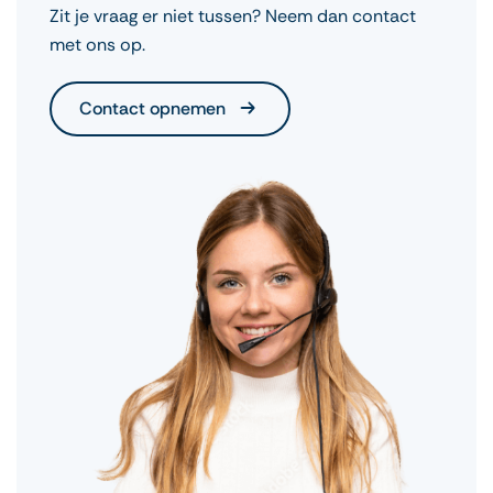
Zit je vraag er niet tussen? Neem dan contact
naam waarop te zien is wanneer u Oeganda in-
met ons op.
en uitreist. Niet de factuur maar de
daadwerkelijke reservering met daarop uw naam
en overzicht reisschema!
Contact opnemen