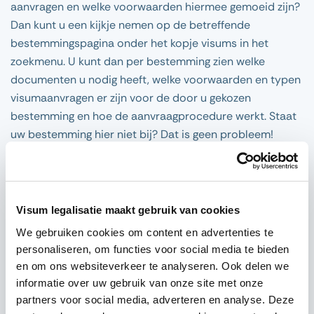
aanvragen en welke voorwaarden hiermee gemoeid zijn?
Dan kunt u een kijkje nemen op de betreffende
bestemmingspagina onder het kopje visums in het
zoekmenu. U kunt dan per bestemming zien welke
documenten u nodig heeft, welke voorwaarden en typen
visumaanvragen er zijn voor de door u gekozen
bestemming en hoe de aanvraagprocedure werkt. Staat
uw bestemming hier niet bij? Dat is geen probleem!
Traveldocs helpt u namelijk graag waar mogelijk bij het
aanvragen van een visum voor alle overige
bestemmingen die geen eigen pagina op onze website
hebben.
Visum legalisatie maakt gebruik van cookies
We gebruiken cookies om content en advertenties te
personaliseren, om functies voor social media te bieden
Lees meer
en om ons websiteverkeer te analyseren. Ook delen we
informatie over uw gebruik van onze site met onze
partners voor social media, adverteren en analyse. Deze