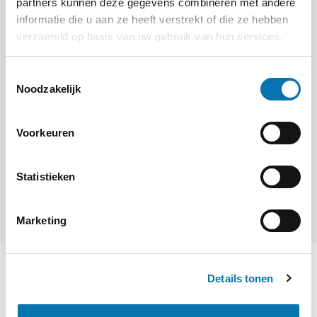
partners kunnen deze gegevens combineren met andere
informatie die u aan ze heeft verstrekt of die ze hebben
verzameld op basis van uw gebruik van hun services.
Toestemmingsselectie
Noodzakelijk
Meer informatie nodig over jouw
visum?
Voorkeuren
Liever persoonlijk contact? Vraag een
terugbelverzoek aan!
Statistieken
Terugbelverzoek aanvragen
Marketing
Details tonen
Heb ik een visum nodig voor Oeganda?