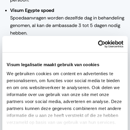
Visum Egypte spoed
Spoedaanvragen worden dezelfde dag in behandeling
genomen, al kan de ambassade 3 tot 5 dagen nodig
hebben.
De exacte verwerkingstijd verschilt per land. Soms is het
visum dezelfde dag nog klaar, in andere gevallen duurt
het 1 tot 3 werkdagen. Onze specialisten vertellen je
Visum legalisatie maakt gebruik van cookies
direct wat er mogelijk is op basis van jouw situatie.
We gebruiken cookies om content en advertenties te
personaliseren, om functies voor social media te bieden
en om ons websiteverkeer te analyseren. Ook delen we
informatie over uw gebruik van onze site met onze
partners voor social media, adverteren en analyse. Deze
partners kunnen deze gegevens combineren met andere
informatie die u aan ze heeft verstrekt of die ze hebben
verzameld op basis van uw gebruik van hun services.