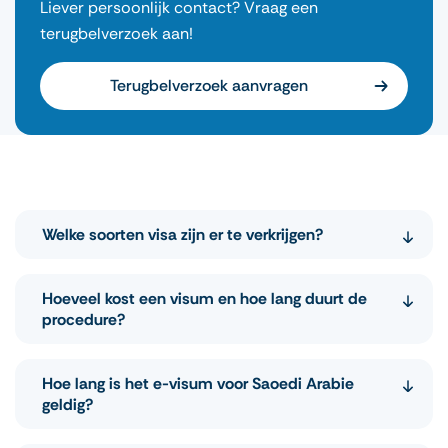
Liever persoonlijk contact? Vraag een
terugbelverzoek aan!
Terugbelverzoek aanvragen
Welke soorten visa zijn er te verkrijgen?
Er zijn twee soorten visa: het reguliere visum (in
Hoeveel kost een visum en hoe lang duurt de
het paspoort) en een e-visum.
procedure?
Het reguliere visum verschijnt in uw paspoort,
De kosten voor het visum Saoedi Arabie
Hoe lang is het e-visum voor Saoedi Arabie
dat u ruim van tevoren moet aanvragen.
bedragen 209,95 euro p.p. Het e-visum is binnen
geldig?
Het e-visum kan alleen door paspoorthouders
3 dagen akkoord, het egulier visum kan tot 10
van NL en BE aangevraagd worden, heeft u een